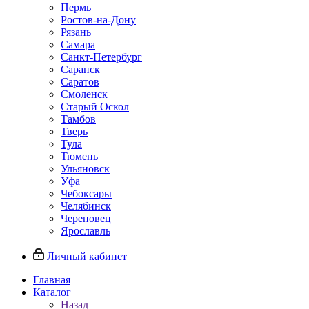
Пермь
Ростов‑на‑Дону
Рязань
Самара
Санкт‑Петербург
Саранск
Саратов
Смоленск
Старый Оскол
Тамбов
Тверь
Тула
Тюмень
Ульяновск
Уфа
Чебоксары
Челябинск
Череповец
Ярославль
Личный кабинет
Главная
Каталог
Назад