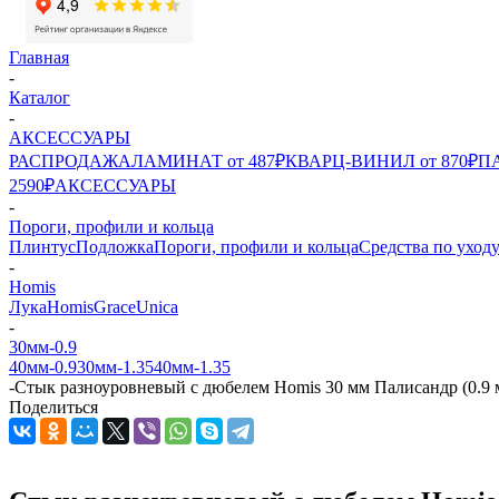
Главная
-
Каталог
-
АКСЕССУАРЫ
РАСПРОДАЖА
ЛАМИНАТ от 487₽
КВАРЦ-ВИНИЛ от 870₽
ПА
2590₽
АКСЕССУАРЫ
-
Пороги, профили и кольца
Плинтус
Подложка
Пороги, профили и кольца
Средства по уход
-
Homis
Лука
Homis
Grace
Unica
-
30мм-0.9
40мм-0.9
30мм-1.35
40мм-1.35
-
Стык разноуровневый с дюбелем Homis 30 мм Палисандр (0.9 
Поделиться