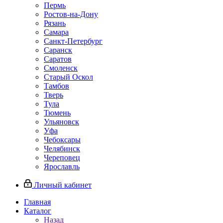
Пермь
Ростов‑на‑Дону
Рязань
Самара
Санкт‑Петербург
Саранск
Саратов
Смоленск
Старый Оскол
Тамбов
Тверь
Тула
Тюмень
Ульяновск
Уфа
Чебоксары
Челябинск
Череповец
Ярославль
Личный кабинет
Главная
Каталог
Назад