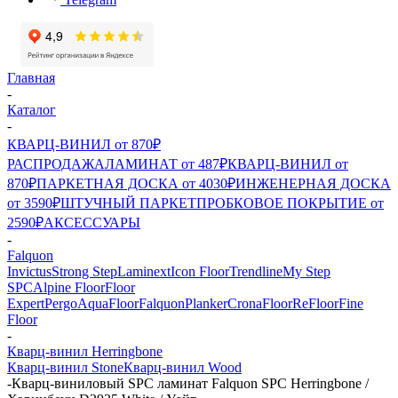
Главная
-
Каталог
-
КВАРЦ-ВИНИЛ от 870₽
РАСПРОДАЖА
ЛАМИНАТ от 487₽
КВАРЦ-ВИНИЛ от
870₽
ПАРКЕТНАЯ ДОСКА от 4030₽
ИНЖЕНЕРНАЯ ДОСКА
от 3590₽
ШТУЧНЫЙ ПАРКЕТ
ПРОБКОВОЕ ПОКРЫТИЕ от
2590₽
АКСЕССУАРЫ
-
Falquon
Invictus
Strong Step
Laminext
Icon Floor
Trendline
My Step
SPC
Alpine Floor
Floor
Expert
Pergo
AquaFloor
Falquon
Planker
CronaFloor
ReFloor
Fine
Floor
-
Кварц-винил Herringbone
Кварц-винил Stone
Кварц-винил Wood
-
Кварц-виниловый SPC ламинат Falquon SPC Herringbone /