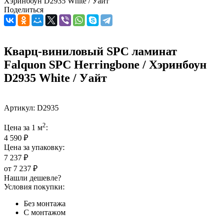
Хэринбоун D2935 White / Уайт
Поделиться
Кварц-виниловый SPC ламинат
Falquon SPC Herringbone / Хэринбоун
D2935 White / Уайт
Артикул:
D2935
2
Цена за 1 м
:
4 590 ₽
Цена за упаковку:
7 237 ₽
от
7 237 ₽
Нашли дешевле?
Условия покупки:
Без монтажа
С монтажом