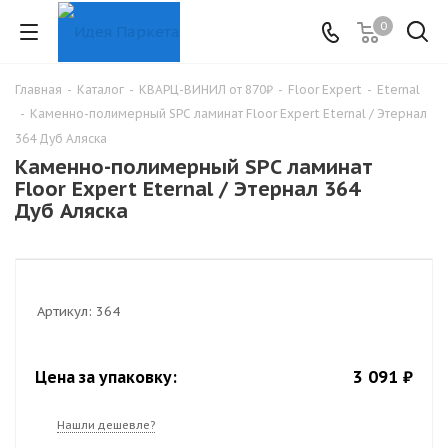
0
Главная
-
Каталог
-
КВАРЦ-ВИНИЛ от 870₽
-
Floor Expert
-
Eternal
-
Каменно-полимерный SPC ламинат Floor Expert Eternal / Этернал
364 Дуб Аляска
Каменно-полимерный SPC ламинат
Floor Expert Eternal / Этернал 364
Дуб Аляска
Артикул:
364
3 091 ₽
Цена за упаковку:
Нашли дешевле?