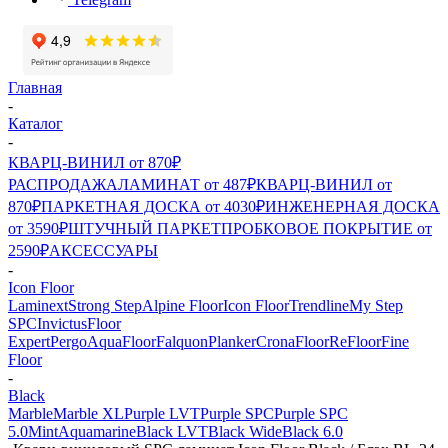
Главная
-
Каталог
-
КВАРЦ-ВИНИЛ от 870₽
РАСПРОДАЖА
ЛАМИНАТ от 487₽
КВАРЦ-ВИНИЛ от
870₽
ПАРКЕТНАЯ ДОСКА от 4030₽
ИНЖЕНЕРНАЯ ДОСКА
от 3590₽
ШТУЧНЫЙ ПАРКЕТ
ПРОБКОВОЕ ПОКРЫТИЕ от
2590₽
АКСЕССУАРЫ
-
Icon Floor
Laminext
Strong Step
Alpine Floor
Icon Floor
Trendline
My Step
SPC
Invictus
Floor
Expert
Pergo
AquaFloor
Falquon
Planker
CronaFloor
ReFloor
Fine
Floor
-
Black
Marble
Marble XL
Purple LVT
Purple SPC
Purple SPC
5.0
Mint
Aquamarine
Black LVT
Black Wide
Black 6.0