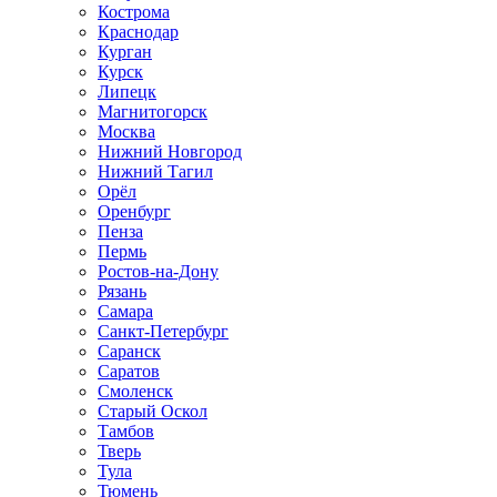
Кострома
Краснодар
Курган
Курск
Липецк
Магнитогорск
Москва
Нижний Новгород
Нижний Тагил
Орёл
Оренбург
Пенза
Пермь
Ростов‑на‑Дону
Рязань
Самара
Санкт‑Петербург
Саранск
Саратов
Смоленск
Старый Оскол
Тамбов
Тверь
Тула
Тюмень