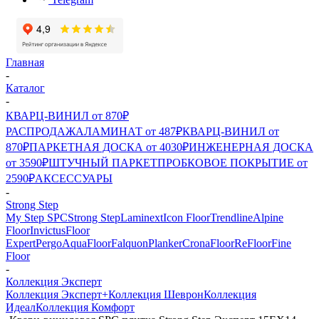
Главная
-
Каталог
-
КВАРЦ-ВИНИЛ от 870₽
РАСПРОДАЖА
ЛАМИНАТ от 487₽
КВАРЦ-ВИНИЛ от
870₽
ПАРКЕТНАЯ ДОСКА от 4030₽
ИНЖЕНЕРНАЯ ДОСКА
от 3590₽
ШТУЧНЫЙ ПАРКЕТ
ПРОБКОВОЕ ПОКРЫТИЕ от
2590₽
АКСЕССУАРЫ
-
Strong Step
My Step SPC
Strong Step
Laminext
Icon Floor
Trendline
Alpine
Floor
Invictus
Floor
Expert
Pergo
AquaFloor
Falquon
Planker
CronaFloor
ReFloor
Fine
Floor
-
Коллекция Эксперт
Коллекция Эксперт+
Коллекция Шеврон
Коллекция
Идеал
Коллекция Комфорт