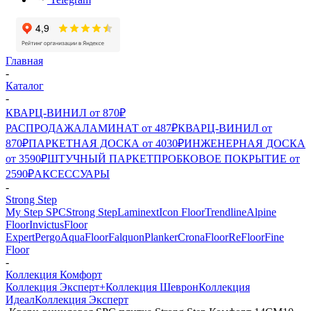
Главная
-
Каталог
-
КВАРЦ-ВИНИЛ от 870₽
РАСПРОДАЖА
ЛАМИНАТ от 487₽
КВАРЦ-ВИНИЛ от
870₽
ПАРКЕТНАЯ ДОСКА от 4030₽
ИНЖЕНЕРНАЯ ДОСКА
от 3590₽
ШТУЧНЫЙ ПАРКЕТ
ПРОБКОВОЕ ПОКРЫТИЕ от
2590₽
АКСЕССУАРЫ
-
Strong Step
My Step SPC
Strong Step
Laminext
Icon Floor
Trendline
Alpine
Floor
Invictus
Floor
Expert
Pergo
AquaFloor
Falquon
Planker
CronaFloor
ReFloor
Fine
Floor
-
Коллекция Комфорт
Коллекция Эксперт+
Коллекция Шеврон
Коллекция
Идеал
Коллекция Эксперт