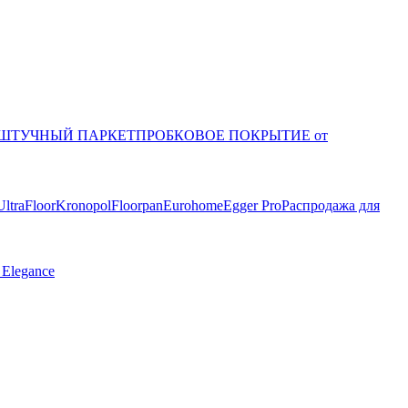
ШТУЧНЫЙ ПАРКЕТ
ПРОБКОВОЕ ПОКРЫТИЕ от
UltraFloor
Kronopol
Floorpan
Eurohome
Egger Pro
Распродажа для
 Elegance