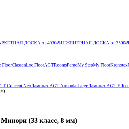
РКЕТНАЯ ДОСКА от 4030₽
ИНЖЕНЕРНАЯ ДОСКА от 3590₽
e Floor
Classen
Loc Floor
AGT
Rooms
Pergo
My Step
My Floor
Kronotex
GT Concept Neo
Ламинат AGT Armonia Large
Ламинат AGT Effect
мм)
инори (33 класс, 8 мм)