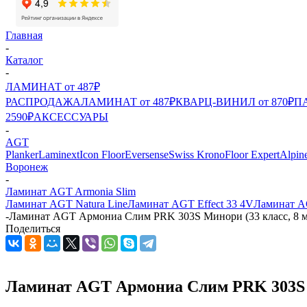
Главная
-
Каталог
-
ЛАМИНАТ от 487₽
РАСПРОДАЖА
ЛАМИНАТ от 487₽
КВАРЦ-ВИНИЛ от 870₽
ПА
2590₽
АКСЕССУАРЫ
-
AGT
Planker
Laminext
Icon Floor
Eversense
Swiss Krono
Floor Expert
Alpin
Воронеж
-
Ламинат AGT Armonia Slim
Ламинат AGT Natura Line
Ламинат AGT Effect 33 4V
Ламинат A
-
Ламинат AGT Армониа Слим PRK 303S Минори (33 класс, 8 
Поделиться
Ламинат AGT Армониа Слим PRK 303S М