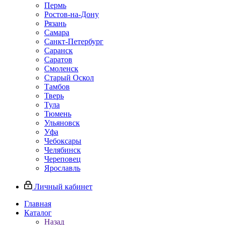
Пермь
Ростов‑на‑Дону
Рязань
Самара
Санкт‑Петербург
Саранск
Саратов
Смоленск
Старый Оскол
Тамбов
Тверь
Тула
Тюмень
Ульяновск
Уфа
Чебоксары
Челябинск
Череповец
Ярославль
Личный кабинет
Главная
Каталог
Назад