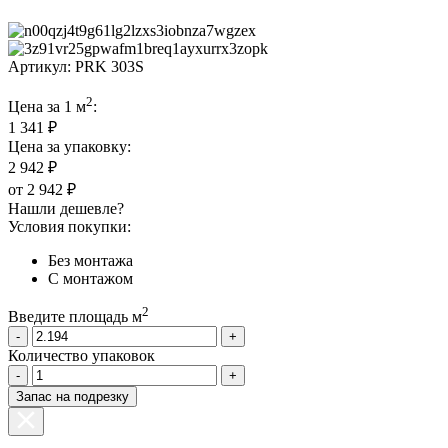
Артикул:
PRK 303S
2
Цена за 1 м
:
1 341 ₽
Цена за упаковку:
2 942 ₽
от
2 942 ₽
Нашли дешевле?
Условия покупки:
Без монтажа
С монтажом
2
Введите площадь м
-
+
Количество упаковок
-
+
Запас на подрезку