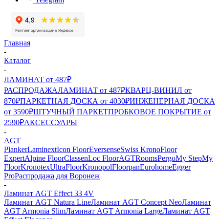
Главная
-
Каталог
-
ЛАМИНАТ от 487₽
РАСПРОДАЖА
ЛАМИНАТ от 487₽
КВАРЦ-ВИНИЛ от
870₽
ПАРКЕТНАЯ ДОСКА от 4030₽
ИНЖЕНЕРНАЯ ДОСКА
от 3590₽
ШТУЧНЫЙ ПАРКЕТ
ПРОБКОВОЕ ПОКРЫТИЕ от
2590₽
АКСЕССУАРЫ
-
AGT
Planker
Laminext
Icon Floor
Eversense
Swiss Krono
Floor
Expert
Alpine Floor
Classen
Loc Floor
AGT
Rooms
Pergo
My Step
My
Floor
Kronotex
UltraFloor
Kronopol
Floorpan
Eurohome
Egger
Pro
Распродажа для Воронеж
-
Ламинат AGT Effect 33 4V
Ламинат AGT Natura Line
Ламинат AGT Concept Neo
Ламинат
AGT Armonia Slim
Ламинат AGT Armonia Large
Ламинат AGT