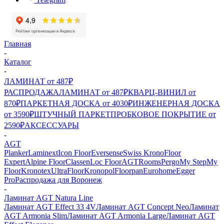
Главная
-
Каталог
-
ЛАМИНАТ от 487₽
РАСПРОДАЖА
ЛАМИНАТ от 487₽
КВАРЦ-ВИНИЛ от
870₽
ПАРКЕТНАЯ ДОСКА от 4030₽
ИНЖЕНЕРНАЯ ДОСКА
от 3590₽
ШТУЧНЫЙ ПАРКЕТ
ПРОБКОВОЕ ПОКРЫТИЕ от
2590₽
АКСЕССУАРЫ
-
AGT
Planker
Laminext
Icon Floor
Eversense
Swiss Krono
Floor
Expert
Alpine Floor
Classen
Loc Floor
AGT
Rooms
Pergo
My Step
My
Floor
Kronotex
UltraFloor
Kronopol
Floorpan
Eurohome
Egger
Pro
Распродажа для Воронеж
-
Ламинат AGT Natura Line
Ламинат AGT Effect 33 4V
Ламинат AGT Concept Neo
Ламинат
AGT Armonia Slim
Ламинат AGT Armonia Large
Ламинат AGT