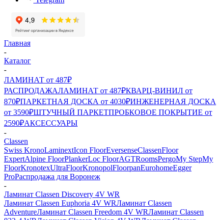
Главная
-
Каталог
-
ЛАМИНАТ от 487₽
РАСПРОДАЖА
ЛАМИНАТ от 487₽
КВАРЦ-ВИНИЛ от
870₽
ПАРКЕТНАЯ ДОСКА от 4030₽
ИНЖЕНЕРНАЯ ДОСКА
от 3590₽
ШТУЧНЫЙ ПАРКЕТ
ПРОБКОВОЕ ПОКРЫТИЕ от
2590₽
АКСЕССУАРЫ
-
Classen
Swiss Krono
Laminext
Icon Floor
Eversense
Classen
Floor
Expert
Alpine Floor
Planker
Loc Floor
AGT
Rooms
Pergo
My Step
My
Floor
Kronotex
UltraFloor
Kronopol
Floorpan
Eurohome
Egger
Pro
Распродажа для Воронеж
-
Ламинат Classen Discovery 4V WR
Ламинат Classen Euphoria 4V WR
Ламинат Classen
Adventure
Ламинат Classen Freedom 4V WR
Ламинат Classen