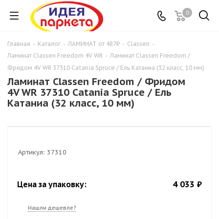
0
Главная
-
Каталог
-
ЛАМИНАТ от 487₽
-
Classen
-
Ламинат Classen Freedom 4V WR
-
Ламинат Classen Freedom /
Фридом 4V WR 37310 Catania Spruce / Ель Катаниа (32 класс, 10 мм)
Ламинат Classen Freedom / Фридом
4V WR 37310 Catania Spruce / Ель
Катаниа (32 класс, 10 мм)
Артикул:
37310
4 033 ₽
Цена за упаковку:
Нашли дешевле?