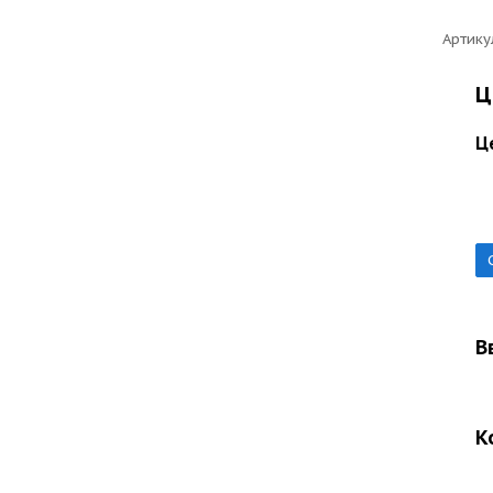
Артику
Ц
Ц
В
К