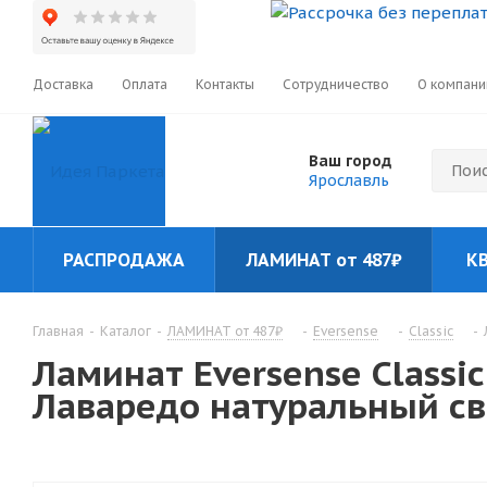
Доставка
Оплата
Контакты
Сотрудничество
О компани
Ваш город
Ярославль
РАСПРОДАЖА
ЛАМИНАТ от 487₽
КВ
Главная
-
Каталог
-
ЛАМИНАТ от 487₽
-
Eversense
-
Classic
-
Ламинат Eversense Classic
Лаваредо натуральный све