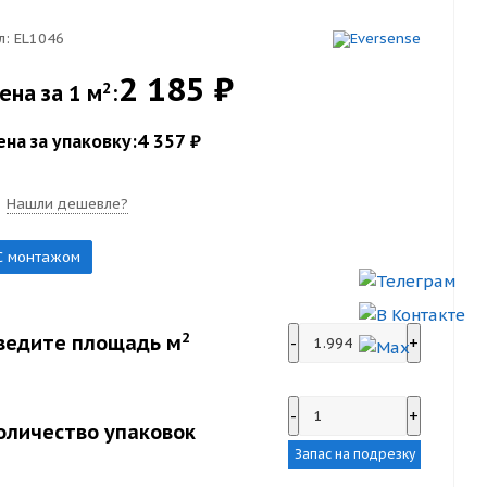
л:
EL1046
2 185 ₽
2
ена за 1 м
:
4 357 ₽
ена за упаковку:
Нашли дешевле?
С монтажом
2
ведите площадь м
-
+
-
+
оличество упаковок
Запас на подрезку