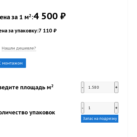
4 500 ₽
2
ена за 1 м
:
7 110 ₽
ена за упаковку:
Нашли дешевле?
С монтажом
2
ведите площадь м
-
+
-
+
оличество упаковок
Запас на подрезку