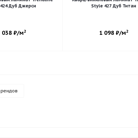
 424 Дуб Джерси
Style 427 Дуб Титан
2
2
 038
₽/м
1 098
₽/м
брендов