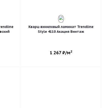
endline
Кварц-виниловый ламинат Trendline
вский
Style 4110 Акация Винтаж
2
1 267
₽/м