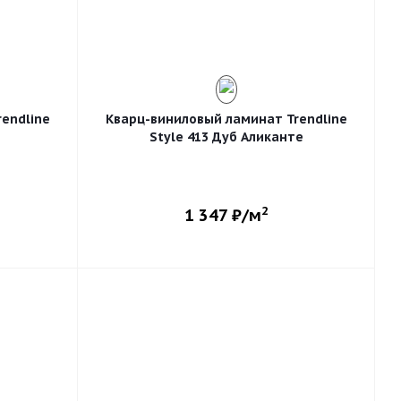
endline
Кварц-виниловый ламинат Trendline
Style 413 Дуб Аликанте
2
1 347
₽/м