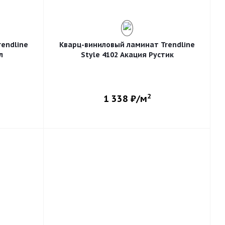
endline
Кварц-виниловый ламинат Trendline
л
Style 4102 Акация Рустик
2
1 338
₽/м