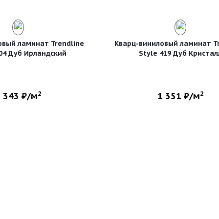
овый ламинат Trendline
Кварц-виниловый ламинат Tr
104 Дуб Ирландский
Style 419 Дуб Кристал
2
2
 343
₽/м
1 351
₽/м