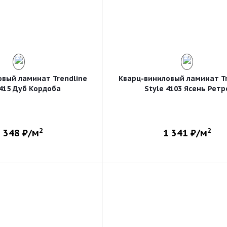
овый ламинат Trendline
Кварц-виниловый ламинат Tr
 415 Дуб Кордоба
Style 4103 Ясень Ретр
2
2
 348
₽/м
1 341
₽/м