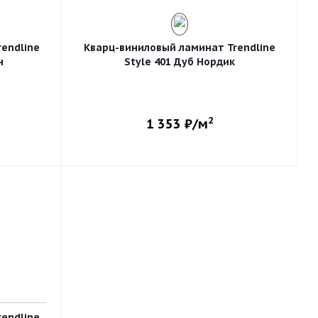
endline
Кварц-виниловый ламинат Trendline
н
Style 401 Дуб Нордик
2
1 353
₽/м
endline