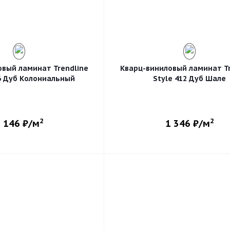
овый ламинат Trendline
Кварц-виниловый ламинат Tr
06 Дуб Колониальный
Style 412 Дуб Шале
2
2
 146
₽/м
1 346
₽/м