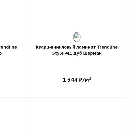
endline
Кварц-виниловый ламинат Trendline
о
Style 411 Дуб Шерман
2
1 344
₽/м