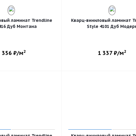
овый ламинат Trendline
Кварц-виниловый ламинат Tr
 416 Дуб Монтана
Style 4101 Дуб Модер
2
2
 356
₽/м
1 337
₽/м
овый ламинат Trendline
Кварц-виниловый ламинат Tr