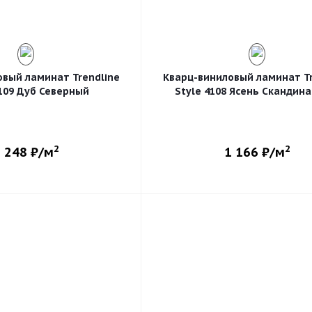
овый ламинат Trendline
Кварц-виниловый ламинат Tr
4109 Дуб Северный
Style 4108 Ясень Скандина
2
2
 248
₽/м
1 166
₽/м