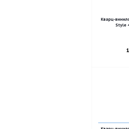
Кварц-винил
Style
1
Кварц-винил