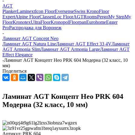
-
AGT
Planker
Laminext
Icon Floor
Eversense
Swiss Krono
Floor
Expert
Alpine Floor
Classen
Loc Floor
AGT
Rooms
Pergo
My Step
My
Floor
Kronotex
UltraFloor
Kronopol
Floorpan
Eurohome
Egger
Pro
Распродажа для Воронеж
-
Ламинат AGT Concept Neo
Ламинат AGT Natura Line
Ламинат AGT Effect 33 4V
Ламинат
AGT Armonia Slim
Ламинат AGT Armonia Large
Ламинат AGT
Effect Elegance
-
Ламинат AGT Концепт Нео PRK 604 Модерна (32 класс, 10
мм)
Поделиться
Ламинат AGT Концепт Нео PRK 604
Модерна (32 класс, 10 мм)
Артикул:
PRK 604