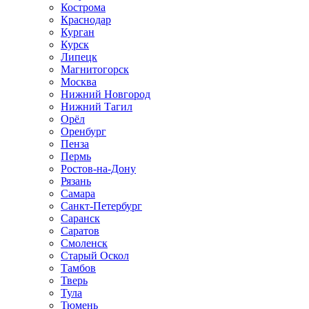
Кострома
Краснодар
Курган
Курск
Липецк
Магнитогорск
Москва
Нижний Новгород
Нижний Тагил
Орёл
Оренбург
Пенза
Пермь
Ростов‑на‑Дону
Рязань
Самара
Санкт‑Петербург
Саранск
Саратов
Смоленск
Старый Оскол
Тамбов
Тверь
Тула
Тюмень