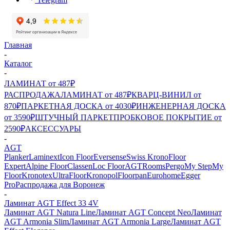
Главная
-
Каталог
-
ЛАМИНАТ от 487₽
РАСПРОДАЖА
ЛАМИНАТ от 487₽
КВАРЦ-ВИНИЛ от
870₽
ПАРКЕТНАЯ ДОСКА от 4030₽
ИНЖЕНЕРНАЯ ДОСКА
от 3590₽
ШТУЧНЫЙ ПАРКЕТ
ПРОБКОВОЕ ПОКРЫТИЕ от
2590₽
АКСЕССУАРЫ
-
AGT
Planker
Laminext
Icon Floor
Eversense
Swiss Krono
Floor
Expert
Alpine Floor
Classen
Loc Floor
AGT
Rooms
Pergo
My Step
My
Floor
Kronotex
UltraFloor
Kronopol
Floorpan
Eurohome
Egger
Pro
Распродажа для Воронеж
-
Ламинат AGT Effect 33 4V
Ламинат AGT Natura Line
Ламинат AGT Concept Neo
Ламинат
AGT Armonia Slim
Ламинат AGT Armonia Large
Ламинат AGT