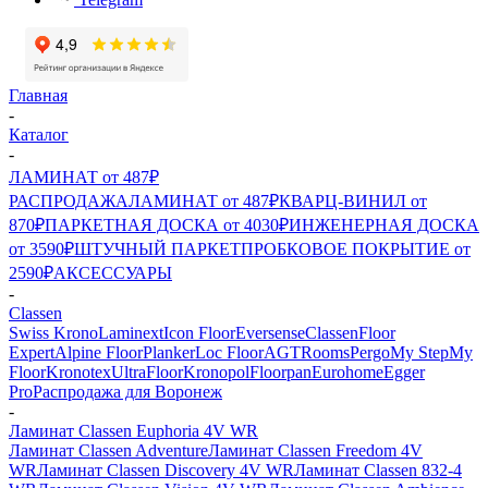
Главная
-
Каталог
-
ЛАМИНАТ от 487₽
РАСПРОДАЖА
ЛАМИНАТ от 487₽
КВАРЦ-ВИНИЛ от
870₽
ПАРКЕТНАЯ ДОСКА от 4030₽
ИНЖЕНЕРНАЯ ДОСКА
от 3590₽
ШТУЧНЫЙ ПАРКЕТ
ПРОБКОВОЕ ПОКРЫТИЕ от
2590₽
АКСЕССУАРЫ
-
Classen
Swiss Krono
Laminext
Icon Floor
Eversense
Classen
Floor
Expert
Alpine Floor
Planker
Loc Floor
AGT
Rooms
Pergo
My Step
My
Floor
Kronotex
UltraFloor
Kronopol
Floorpan
Eurohome
Egger
Pro
Распродажа для Воронеж
-
Ламинат Classen Euphoria 4V WR
Ламинат Classen Adventure
Ламинат Classen Freedom 4V
WR
Ламинат Classen Discovery 4V WR
Ламинат Classen 832-4