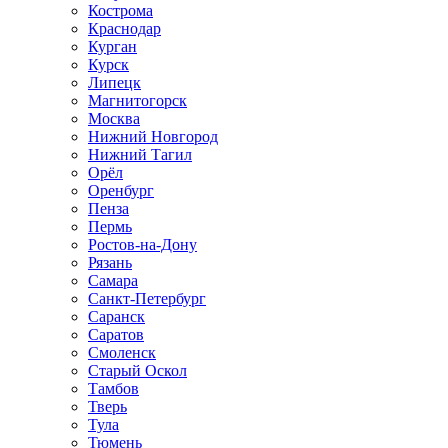
Кострома
Краснодар
Курган
Курск
Липецк
Магнитогорск
Москва
Нижний Новгород
Нижний Тагил
Орёл
Оренбург
Пенза
Пермь
Ростов‑на‑Дону
Рязань
Самара
Санкт‑Петербург
Саранск
Саратов
Смоленск
Старый Оскол
Тамбов
Тверь
Тула
Тюмень