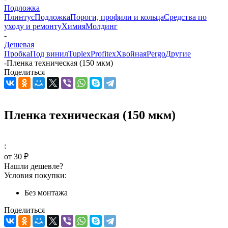
Подложка
Плинтус
Подложка
Пороги, профили и кольца
Средства по
уходу и ремонту
Химия
Молдинг
-
Дешевая
Пробка
Под винил
Tuplex
Profitex
Хвойная
Pergo
Другие
-
Пленка техническая (150 мкм)
Поделиться
Пленка техническая (150 мкм)
:
от
30 ₽
Нашли дешевле?
Условия покупки:
Без монтажа
Поделиться