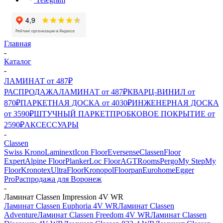
Главная
-
Каталог
-
ЛАМИНАТ от 487₽
РАСПРОДАЖА
ЛАМИНАТ от 487₽
КВАРЦ-ВИНИЛ от
870₽
ПАРКЕТНАЯ ДОСКА от 4030₽
ИНЖЕНЕРНАЯ ДОСКА
от 3590₽
ШТУЧНЫЙ ПАРКЕТ
ПРОБКОВОЕ ПОКРЫТИЕ от
2590₽
АКСЕССУАРЫ
-
Classen
Swiss Krono
Laminext
Icon Floor
Eversense
Classen
Floor
Expert
Alpine Floor
Planker
Loc Floor
AGT
Rooms
Pergo
My Step
My
Floor
Kronotex
UltraFloor
Kronopol
Floorpan
Eurohome
Egger
Pro
Распродажа для Воронеж
-
Ламинат Classen Impression 4V WR
Ламинат Classen Euphoria 4V WR
Ламинат Classen
Adventure
Ламинат Classen Freedom 4V WR
Ламинат Classen