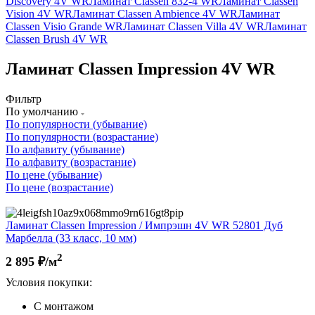
Discovery 4V WR
Ламинат Classen 832-4 WR
Ламинат Classen
Vision 4V WR
Ламинат Classen Ambience 4V WR
Ламинат
Classen Visio Grande WR
Ламинат Classen Villa 4V WR
Ламинат
Classen Brush 4V WR
Ламинат Classen Impression 4V WR
Фильтр
По умолчанию
По популярности (убывание)
По популярности (возрастание)
По алфавиту (убывание)
По алфавиту (возрастание)
По цене (убывание)
По цене (возрастание)
Ламинат Classen Impression / Импрэшн 4V WR 52801 Дуб
Марбелла (33 класс, 10 мм)
2
2 895
₽/м
Условия покупки:
С монтажом