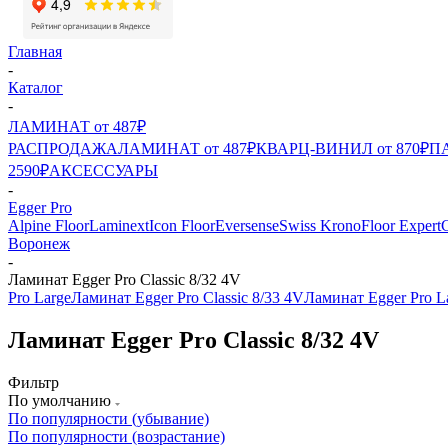
Главная
-
Каталог
-
ЛАМИНАТ от 487₽
РАСПРОДАЖА
ЛАМИНАТ от 487₽
КВАРЦ-ВИНИЛ от 870₽
ПА
2590₽
АКСЕССУАРЫ
-
Egger Pro
Alpine Floor
Laminext
Icon Floor
Eversense
Swiss Krono
Floor Expert
C
Воронеж
-
Ламинат Egger Pro Classic 8/32 4V
Pro Large
Ламинат Egger Pro Classic 8/33 4V
Ламинат Egger Pro L
Ламинат Egger Pro Classic 8/32 4V
Фильтр
По умолчанию
По популярности (убывание)
По популярности (возрастание)