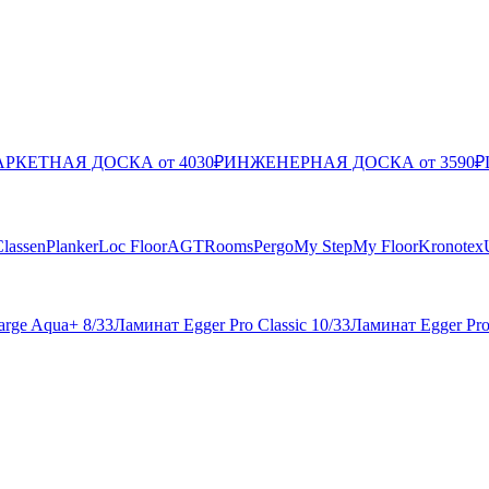
РКЕТНАЯ ДОСКА от 4030₽
ИНЖЕНЕРНАЯ ДОСКА от 3590₽
lassen
Planker
Loc Floor
AGT
Rooms
Pergo
My Step
My Floor
Kronotex
arge Aqua+ 8/33
Ламинат Egger Pro Classic 10/33
Ламинат Egger Pro