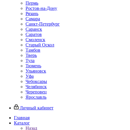
Пермь
Ростов‑на‑Дону
Рязань
Самара
Санкт‑Петербург
Саранск
Саратов
Смоленск
Старый Оскол
Тамбов
Тверь
Тула
Тюмень
Ульяновск
Уфа
Чебоксары
Челябинск
Череповец
Ярославль
Личный кабинет
Главная
Каталог
Назад