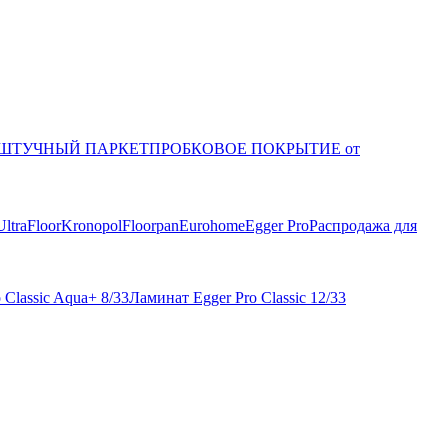
ШТУЧНЫЙ ПАРКЕТ
ПРОБКОВОЕ ПОКРЫТИЕ от
UltraFloor
Kronopol
Floorpan
Eurohome
Egger Pro
Распродажа для
 Classic Aqua+ 8/33
Ламинат Egger Pro Classic 12/33