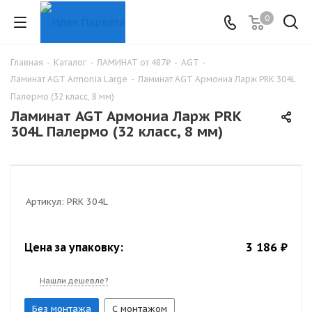
0
Главная
-
Каталог
-
ЛАМИНАТ от 487₽
-
AGT
-
Ламинат AGT Armonia Large
-
Ламинат AGT Армониа Ларж PRK 304L
Палермо (32 класс, 8 мм)
Ламинат AGT Армониа Ларж PRK
304L Палермо (32 класс, 8 мм)
Артикул:
PRK 304L
3 186 ₽
Цена за упаковку:
Нашли дешевле?
Без монтажа
С монтажом