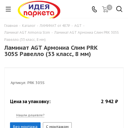
0
Главная
-
Каталог
-
ЛАМИНАТ от 487₽
-
AGT
-
Ламинат AGT Armonia Slim
-
Ламинат AGT Армониа Слим PRK 305S
Равелло (33 класс, 8 мм)
Ламинат AGT Армониа Слим PRK
305S Равелло (33 класс, 8 мм)
Артикул:
PRK 305S
2 942 ₽
Цена за упаковку:
Нашли дешевле?
Без монтажа
С монтажом