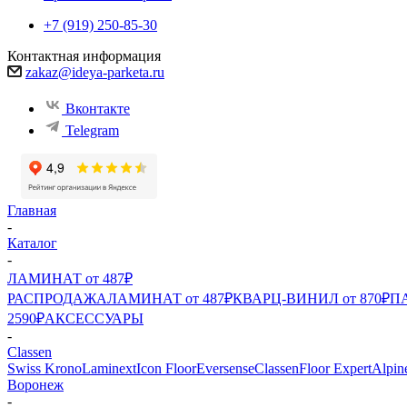
+7 (919) 250-85-30
Контактная информация
zakaz@ideya-parketa.ru
Вконтакте
Telegram
Главная
-
Каталог
-
ЛАМИНАТ от 487₽
РАСПРОДАЖА
ЛАМИНАТ от 487₽
КВАРЦ-ВИНИЛ от 870₽
ПА
2590₽
АКСЕССУАРЫ
-
Classen
Swiss Krono
Laminext
Icon Floor
Eversense
Classen
Floor Expert
Alpin
Воронеж
-