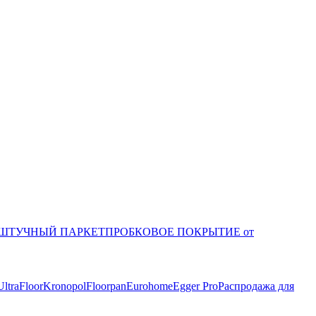
ШТУЧНЫЙ ПАРКЕТ
ПРОБКОВОЕ ПОКРЫТИЕ от
UltraFloor
Kronopol
Floorpan
Eurohome
Egger Pro
Распродажа для