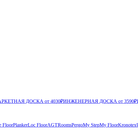
РКЕТНАЯ ДОСКА от 4030₽
ИНЖЕНЕРНАЯ ДОСКА от 3590₽
e Floor
Planker
Loc Floor
AGT
Rooms
Pergo
My Step
My Floor
Kronotex