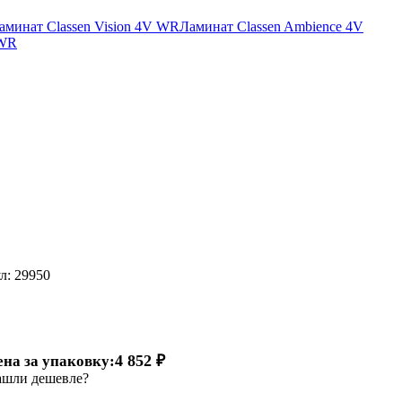
аминат Classen Vision 4V WR
Ламинат Classen Ambience 4V
 WR
л:
29950
4 852 ₽
ена за упаковку:
шли дешевле?