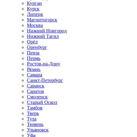
Курган
Курск
Липецк
Магнитогорск
Москва
Нижний Новгород
Нижний Тагил
Орёл
Оренбург
Пенза
Пермь
Ростов‑на‑Дону
Рязань
Самара
Санкт‑Петербург
Саранск
Саратов
Смоленск
Старый Оскол
Тамбов
Тверь
Тула
Тюмень
Ульяновск
Уфа