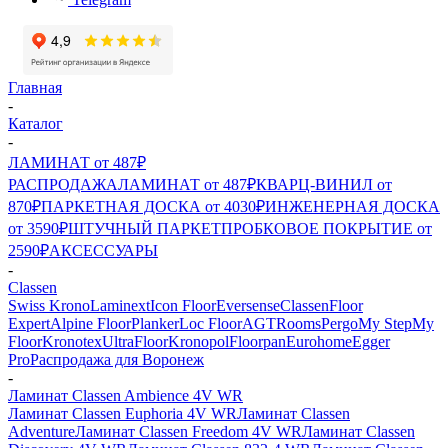
Главная
-
Каталог
-
ЛАМИНАТ от 487₽
РАСПРОДАЖА
ЛАМИНАТ от 487₽
КВАРЦ-ВИНИЛ от
870₽
ПАРКЕТНАЯ ДОСКА от 4030₽
ИНЖЕНЕРНАЯ ДОСКА
от 3590₽
ШТУЧНЫЙ ПАРКЕТ
ПРОБКОВОЕ ПОКРЫТИЕ от
2590₽
АКСЕССУАРЫ
-
Classen
Swiss Krono
Laminext
Icon Floor
Eversense
Classen
Floor
Expert
Alpine Floor
Planker
Loc Floor
AGT
Rooms
Pergo
My Step
My
Floor
Kronotex
UltraFloor
Kronopol
Floorpan
Eurohome
Egger
Pro
Распродажа для Воронеж
-
Ламинат Classen Ambience 4V WR
Ламинат Classen Euphoria 4V WR
Ламинат Classen
Adventure
Ламинат Classen Freedom 4V WR
Ламинат Classen