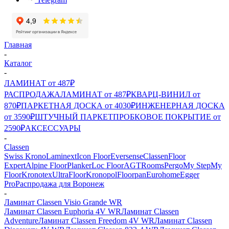
Главная
-
Каталог
-
ЛАМИНАТ от 487₽
РАСПРОДАЖА
ЛАМИНАТ от 487₽
КВАРЦ-ВИНИЛ от
870₽
ПАРКЕТНАЯ ДОСКА от 4030₽
ИНЖЕНЕРНАЯ ДОСКА
от 3590₽
ШТУЧНЫЙ ПАРКЕТ
ПРОБКОВОЕ ПОКРЫТИЕ от
2590₽
АКСЕССУАРЫ
-
Classen
Swiss Krono
Laminext
Icon Floor
Eversense
Classen
Floor
Expert
Alpine Floor
Planker
Loc Floor
AGT
Rooms
Pergo
My Step
My
Floor
Kronotex
UltraFloor
Kronopol
Floorpan
Eurohome
Egger
Pro
Распродажа для Воронеж
-
Ламинат Classen Visio Grande WR
Ламинат Classen Euphoria 4V WR
Ламинат Classen
Adventure
Ламинат Classen Freedom 4V WR
Ламинат Classen